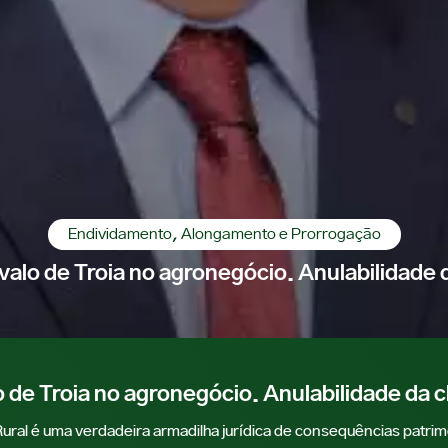
Endividamento, Alongamento e Prorrogação
valo de Troia no agronegócio. Anulabilidade 
o de Troia no agronegócio. Anulabilidade da c
Rural é uma verdadeira armadilha jurídica de consequências patri