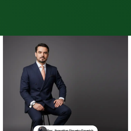
Por: Jhonattan Siqueira Emerich